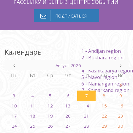
РАССЫЛКУ И БЫТЬ В ЦЕНТРЕ СОБЫТИЙ!
ПОДПИСАТЬСЯ
Календарь
1 - Andijan region
2 - Bukhara region
3 - Jizzakh region
Август 2026
4 - Kashkadarya region
Пн
Вт
Ср
Чт
Пт
Сб
Вс
5 - Navoi region
6 - Namangan region
1
2
7 - Samarkand region
3
4
5
6
7
8
9
10
11
12
13
14
15
16
17
18
19
20
21
22
23
24
25
26
27
28
29
30